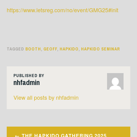
https://www.letsreg.com/no/event/GMG25#init
TAGGED
BOOTH
,
GEOFF
,
HAPKIDO
,
HAPKIDO SEMINAR
PUBLISHED BY
nhfadmin
View all posts by nhfadmin
Innleggsnavigasjon
THE HAPKIDO GATHERING 2025