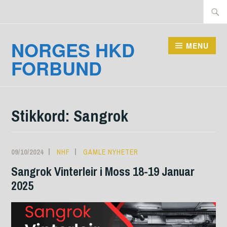
Skip
Searc
to
for:
content
NORGES HKD
MENU
FORBUND
Stikkord:
Sangrok
09/10/2024
NHF
GAMLE NYHETER
Sangrok Vinterleir i Moss 18-19 Januar
2025