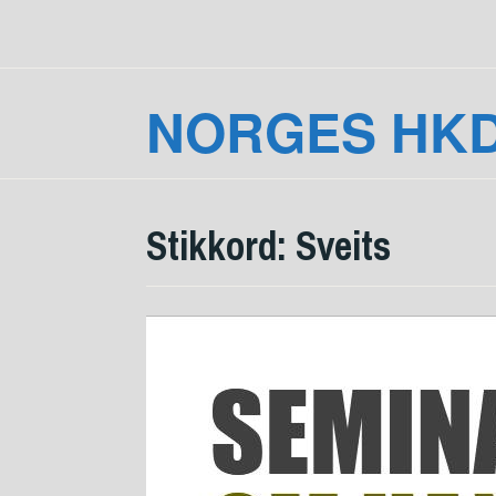
Skip
to
content
NORGES HK
Stikkord:
Sveits