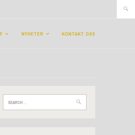
Search
for:
F
NYHETER
KONTAKT OSS
Search
for: