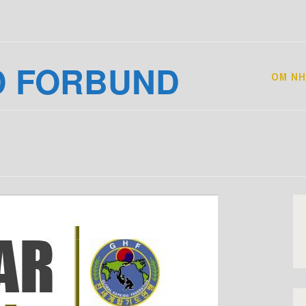
D FORBUND
OM NH